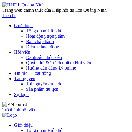
Trang web chính thức của Hiệp hội du lịch Quảng Ninh
Liên hệ
Giới thiệu
Tổng quan Hiệp hội
Hoạt động trọng tâm
Ban chấp hành
Điều lệ hoạt động
Hội viên
Danh sách hội viên
Quyền lợi & Trách nhiệm Hội viên
Hướng dẫn đăng ký online
Tin tức - Hoạt động
Tài nguyên
Tài nguyên du lịch
Sản phẩm du lịch
Sự kiện
Trở thành hội viên
Giới thiệu
Tổng quan Hiệp hội