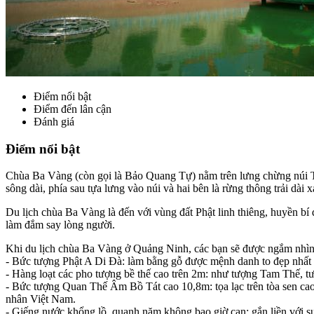
Điểm nổi bật
Điểm đến lân cận
Đánh giá
Điểm nổi bật
Chùa Ba Vàng (còn gọi là Bảo Quang Tự) nằm trên lưng chừng núi Th
sông dài, phía sau tựa lưng vào núi và hai bên là rừng thông trải dài
Du lịch chùa Ba Vàng là đến với vùng đất Phật linh thiêng, huyền bí
làm đắm say lòng người.
Khi du lịch chùa Ba Vàng ở Quảng Ninh, các bạn sẽ được ngắm nhìn
- Bức tượng Phật A Di Đà: làm bằng gỗ được mệnh danh to đẹp nhấ
- Hàng loạt các pho tượng bề thế cao trên 2m: như tượng Tam Thế, 
- Bức tượng Quan Thế Âm Bồ Tát cao 10,8m: tọa lạc trên tòa sen cao
nhân Việt Nam.
- Giếng nước khổng lồ, quanh năm không bao giờ cạn: gắn liền với sự