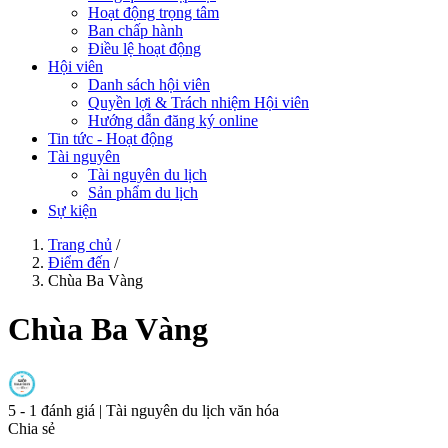
Hoạt động trọng tâm
Ban chấp hành
Điều lệ hoạt động
Hội viên
Danh sách hội viên
Quyền lợi & Trách nhiệm Hội viên
Hướng dẫn đăng ký online
Tin tức - Hoạt động
Tài nguyên
Tài nguyên du lịch
Sản phẩm du lịch
Sự kiện
Trang chủ
/
Điểm đến
/
Chùa Ba Vàng
Chùa Ba Vàng
5
- 1 đánh giá
|
Tài nguyên du lịch văn hóa
Chia sẻ