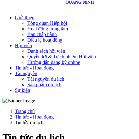
QUẢNG NINH
Giới thiệu
Tổng quan Hiệp hội
Hoạt động trọng tâm
Ban chấp hành
Điều lệ hoạt động
Hội viên
Danh sách hội viên
Quyền lợi & Trách nhiệm Hội viên
Hướng dẫn đăng ký online
Tin tức - Hoạt động
Tài nguyên
Tài nguyên du lịch
Sản phẩm du lịch
Sự kiện
Trang chủ
Tin tức - Hoạt động
Tin tức du lịch
Tin tức du lịch