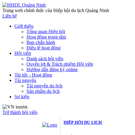
Trang web chính thức của Hiệp hội du lịch Quảng Ninh
Liên hệ
Giới thiệu
Tổng quan Hiệp hội
Hoạt động trọng tâm
Ban chấp hành
Điều lệ hoạt động
Hội viên
Danh sách hội viên
Quyền lợi & Trách nhiệm Hội viên
Hướng dẫn đăng ký online
Tin tức - Hoạt động
Tài nguyên
Tài nguyên du lịch
Sản phẩm du lịch
Sự kiện
Trở thành hội viên
HIỆP HỘI DU LỊCH