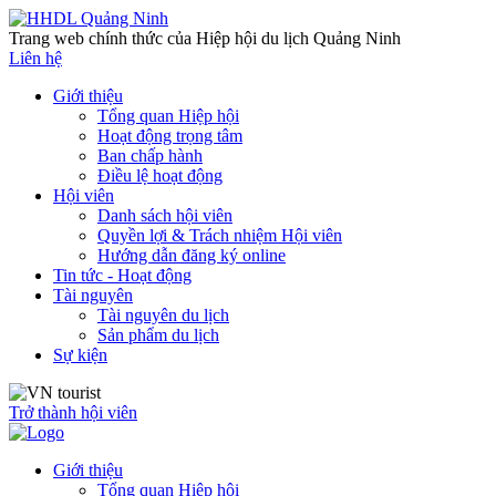
Trang web chính thức của Hiệp hội du lịch Quảng Ninh
Liên hệ
Giới thiệu
Tổng quan Hiệp hội
Hoạt động trọng tâm
Ban chấp hành
Điều lệ hoạt động
Hội viên
Danh sách hội viên
Quyền lợi & Trách nhiệm Hội viên
Hướng dẫn đăng ký online
Tin tức - Hoạt động
Tài nguyên
Tài nguyên du lịch
Sản phẩm du lịch
Sự kiện
Trở thành hội viên
Giới thiệu
Tổng quan Hiệp hội