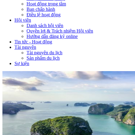
Hoạt động trọng tâm
Ban chấp hành
Điều lệ hoạt động
Hội viên
Danh sách hội viên
Quyền lợi & Trách nhiệm Hội viên
Hướng dẫn đăng ký online
Tin tức - Hoạt động
Tài nguyên
Tài nguyên du lịch
Sản phẩm du lịch
Sự kiện