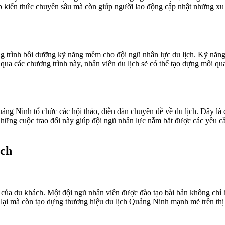
p kiến thức chuyên sâu mà còn giúp người lao động cập nhật những xu 
trình bồi dưỡng kỹ năng mềm cho đội ngũ nhân lực du lịch. Kỹ năng gi
qua các chương trình này, nhân viên du lịch sẽ có thể tạo dựng mối qu
ảng Ninh tổ chức các hội thảo, diễn đàn chuyên đề về du lịch. Đây là 
hững cuộc trao đổi này giúp đội ngũ nhân lực nắm bắt được các yêu cầ
ịch
g của du khách. Một đội ngũ nhân viên được đào tạo bài bản không chỉ 
lại mà còn tạo dựng thương hiệu du lịch Quảng Ninh mạnh mẽ trên thị