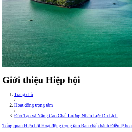
Giới thiệu Hiệp hội
Trang chủ
/
Hoạt động trọng tâm
/
Đào Tạo và Nâng Cao Chất Lượng Nhân Lực Du Lịch
Tổng quan Hiệp hội
Hoạt động trọng tâm
Ban chấp hành
Điều lệ hoạ