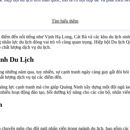
Tìm hiểu thêm
ác điểm đến nổi tiếng như Vịnh Hạ Long, Cát Bà và các khu du lịch sin
ng nhân lực du lịch đóng vai trò vô cùng quan trọng. Hiệp hội Du lịch
chất lượng dịch vụ du lịch.
ành Du Lịch
g những năm qua, tuy nhiên, sự cạnh tranh ngày càng gay gắt đòi hỏi
hất lượng dịch vụ tại các điểm đến.
năng lực cạnh tranh mà còn giúp Quảng Ninh xây dựng một đội ngũ lao
 nhiều hoạt động đào tạo, bồi dưỡng kỹ năng cho các cán bộ, nhân viên
h
chuyên môn cho đội ngũ nhân viên trong ngành du lịch, bao gồm các l